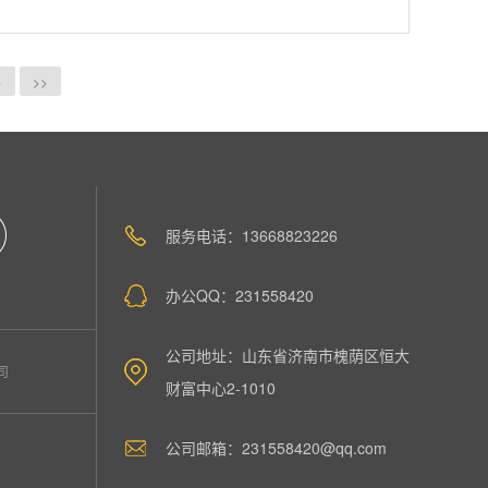
>
>>
服务电话：13668823226
办公QQ：231558420
公司地址：山东省济南市槐荫区恒大
司
财富中心2-1010
公司邮箱：231558420@qq.com