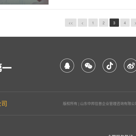
<<
<
1
2
3
4
公司
版权所有 | 山东中邦信普企业管理咨询有限公